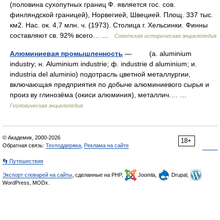
(половина сухопутных границ Ф. является гос. сов.
финляндской границей), Норвегией, Швецией. Площ. 337 тыс.
км2. Нас. ок. 4,7 млн. ч. (1973). Столица г. Хельсинки. Финны
составляют св. 92% всего… …
Советская историческая энциклопедия
Алюминиевая промышленность
— (a. aluminium
industry; н. Aluminium industrie; ф. industrie d aluminium; и.
industria del aluminio) подотрасль цветной металлургии,
включающая предприятия по добыче алюминиевого сырья и
произ ву глинозёма (окиси алюминия), металлич.… …
Геологическая энциклопедия
© Академик, 2000-2026
18+
Обратная связь:
Техподдержка
,
Реклама на сайте
👣 Путешествия
Экспорт словарей на сайты
, сделанные на PHP,
Joomla,
Drupal,
WordPress, MODx.